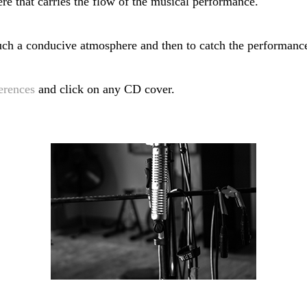
re that carries the flow of the musical performance.
 such a conducive atmosphere and then to catch the performan
erences
and click on any CD cover.