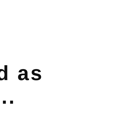
d as
..