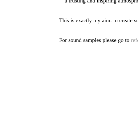
—a trusting and inspiring atmosphe
This is exactly my aim: to create
For sound samples please go to
ref